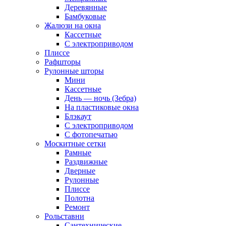
Деревянные
Бамбуковые
Жалюзи на окна
Кассетные
С электроприводом
Плиссе
Рафшторы
Рулонные шторы
Мини
Кассетные
День — ночь (Зебра)
На пластиковые окна
Блэкаут
С электроприводом
С фотопечатью
Москитные сетки
Рамные
Раздвижные
Дверные
Рулонные
Плиссе
Полотна
Ремонт
Рольставни
Сантехнические