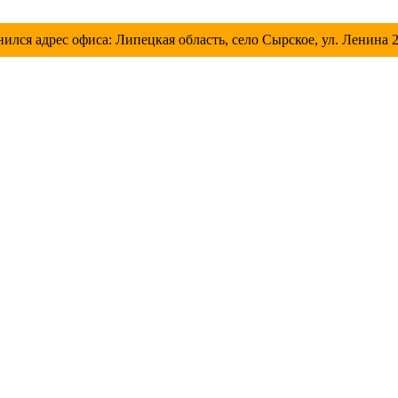
лся адрес офиса: Липецкая область, село Сырское, ул. Ленина 2в