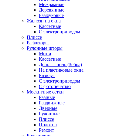
Межрамные
Деревянные
Бамбуковые
Жалюзи на окна
Кассетные
С электроприводом
Плиссе
Рафшторы
Рулонные шторы
Мини
Кассетные
День — ночь (Зебра)
На пластиковые окна
Блэкаут
С электроприводом
С фотопечатью
Москитные сетки
Рамные
Раздвижные
Дверные
Рулонные
Плиссе
Полотна
Ремонт
Рольставни